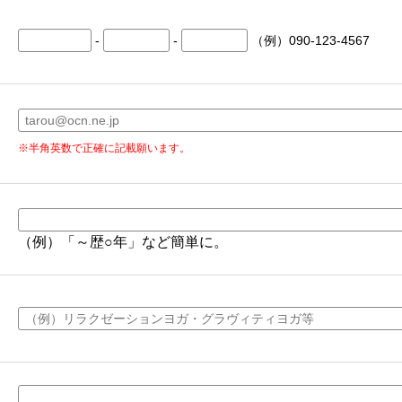
-
-
（例）090-123-4567
※半角英数で正確に記載願います。
（例）「～歴○年」など簡単に。