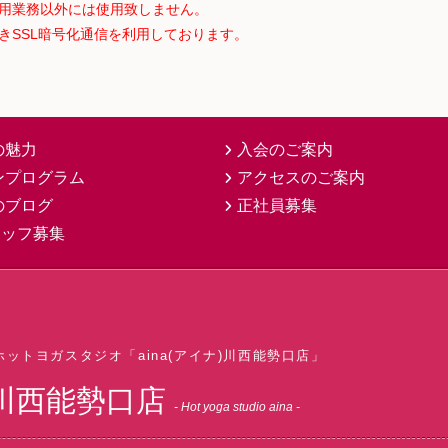
用業務以外には使用致しません。
きSSL暗号化通信を利用しております。
の魅力
入会のご案内
ンプログラム
アクセスのご案内
のブログ
正社員募集
スタッフ募集
ホットヨガスタジオ
「aina(アイナ)川西能勢口店」
a 川西能勢口店
- Hot yoga studio aina -