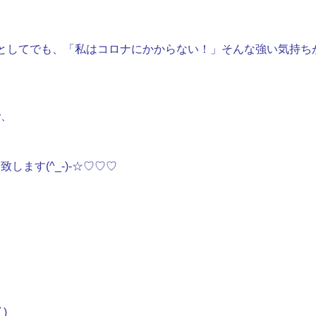
としてでも、「私はコロナにかからない！」そんな強い気持ち
で、
ます(^_-)-☆♡♡♡
)