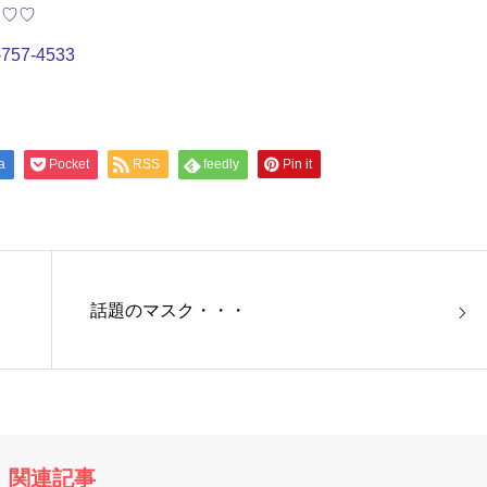
♡♡♡
7-4533
a
Pocket
RSS
feedly
Pin it
話題のマスク・・・
関連記事