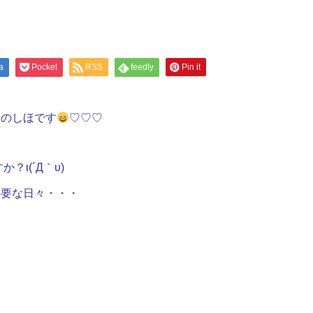
a
Pocket
RSS
feedly
Pin it
フのしほです
♡♡♡
ι(´Д｀υ)
必要な日々・・・