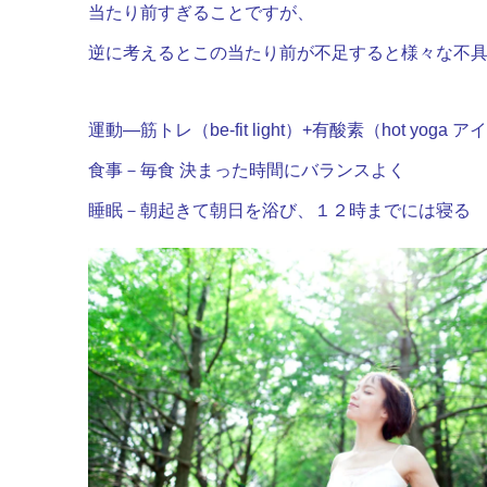
当たり前すぎることですが、
逆に考えるとこの当たり前が不足すると様々な不
運動―筋トレ（be-fit light）+有酸素（hot yoga
食事－毎食 決まった時間にバランスよく
睡眠－朝起きて朝日を浴び、１２時までには寝る