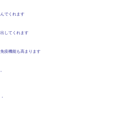
運んでくれます
き出してくれます
と免疫機能も高まります
と。
・・