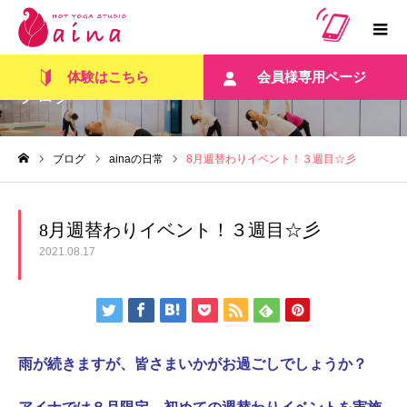
体験はこちら
会員様専用ページ
ブログ
ブログ
ainaの日常
8月週替わりイベント！３週目☆彡
ホーム
8月週替わりイベント！３週目☆彡
2021.08.17
雨が続きますが、皆さまいかがお過ごしでしょうか？