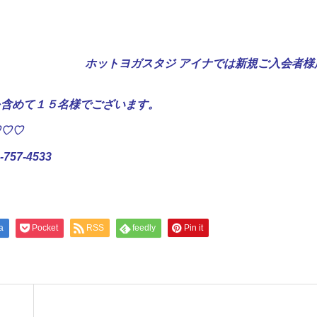
ホットヨガスタジ アイナでは新規ご入会者様
を含めて１５名様でございます。
♡♡♡
7-4533
a
Pocket
RSS
feedly
Pin it