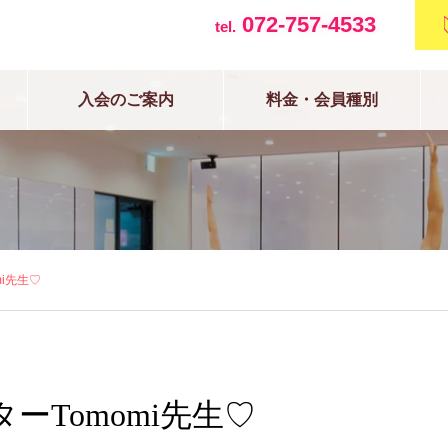
072-757-4533
tel.
入会のご案内
料金・会員種別
mi先生♡
ターTomomi先生♡