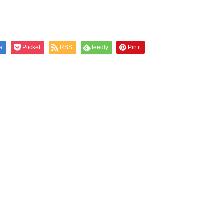
a
Pocket
RSS
feedly
Pin it